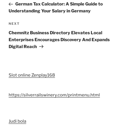
Post
German Tax Calculator: A Simple Guide to
Understanding Your Salary in Germany
Next
NEXT
Post
Chemnitz Business Directory Elevates Local
Enterprises Encourages Discovery And Expands
Digital Reach
Slot online Zenplay168
https://silverrailswinery.com/printmenu.html
Judi bola