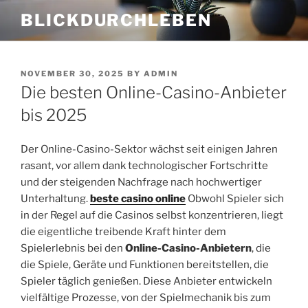
Skip
BLICKDURCHLEBEN
to
content
POSTED
NOVEMBER 30, 2025
BY
ADMIN
ON
Die besten Online-Casino-Anbieter
bis 2025
Der Online-Casino-Sektor wächst seit einigen Jahren
rasant, vor allem dank technologischer Fortschritte
und der steigenden Nachfrage nach hochwertiger
Unterhaltung.
beste casino online
Obwohl Spieler sich
in der Regel auf die Casinos selbst konzentrieren, liegt
die eigentliche treibende Kraft hinter dem
Spielerlebnis bei den
Online-Casino-Anbietern
, die
die Spiele, Geräte und Funktionen bereitstellen, die
Spieler täglich genießen. Diese Anbieter entwickeln
vielfältige Prozesse, von der Spielmechanik bis zum