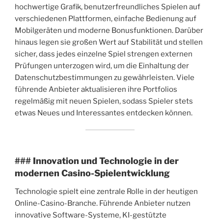
hochwertige Grafik, benutzerfreundliches Spielen auf
verschiedenen Plattformen, einfache Bedienung auf
Mobilgeräten und moderne Bonusfunktionen. Darüber
hinaus legen sie großen Wert auf Stabilität und stellen
sicher, dass jedes einzelne Spiel strengen externen
Prüfungen unterzogen wird, um die Einhaltung der
Datenschutzbestimmungen zu gewährleisten. Viele
führende Anbieter aktualisieren ihre Portfolios
regelmäßig mit neuen Spielen, sodass Spieler stets
etwas Neues und Interessantes entdecken können.
### Innovation und Technologie in der
modernen Casino-Spielentwicklung
Technologie spielt eine zentrale Rolle in der heutigen
Online-Casino-Branche. Führende Anbieter nutzen
innovative Software-Systeme, KI-gestützte